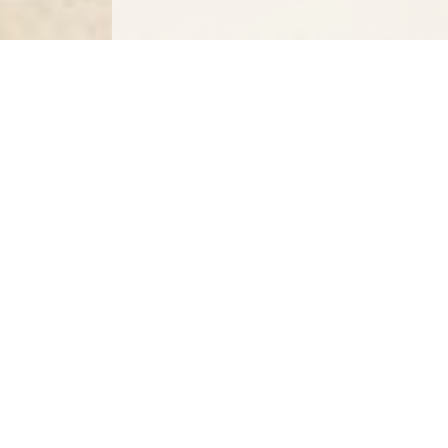
2018-05-11
Les Hôtesses d’Hilaire
finally released Viens
avec moi!