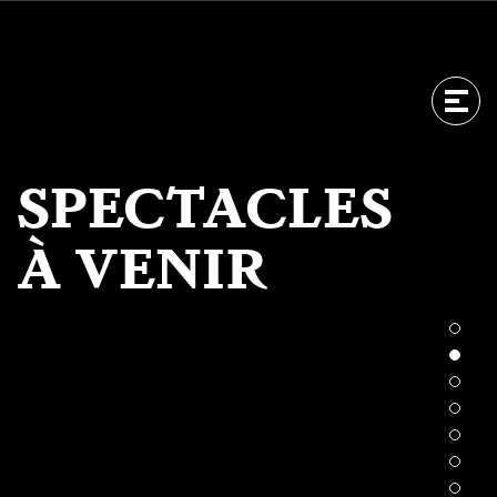
Men
Men
SPECTACLES
À VENIR