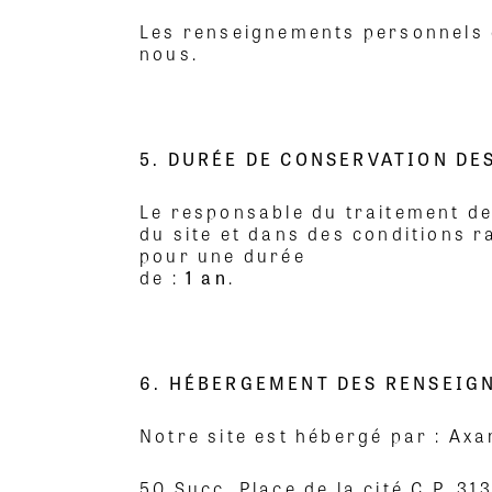
Les renseignements personnels co
nous.
5. DURÉE DE CONSERVATION D
Le responsable du traitement d
du site et dans des conditions 
pour une durée
de :
1 an
.
6. HÉBERGEMENT DES RENSEIG
Notre site est hébergé par : Axan
50 Succ. Place de la cité C.P. 