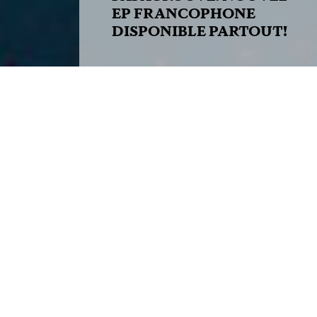
EP FRANCOPHONE
DISPONIBLE PARTOUT!
2022-02-04
Papagroove: Nouvel
EP francophone
disponible partout!