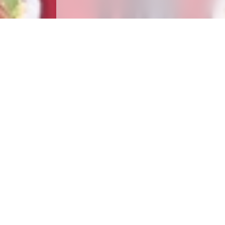
2019-12-10
L’étoile thoracique
parmi les 10 oeuvres
de la décennie 2010
L’année 2019 clot en beauté la décennie 2010, qui a été