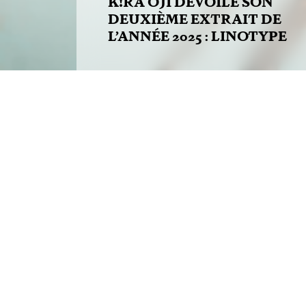
K!RA OJI DÉVOILE SON
DEUXIÈME EXTRAIT DE
L’ANNÉE 2025 : LINOTYPE
2025-04-16
K!RA OJI dévoile son
deuxième extrait de
l’année 2025 : Linotype