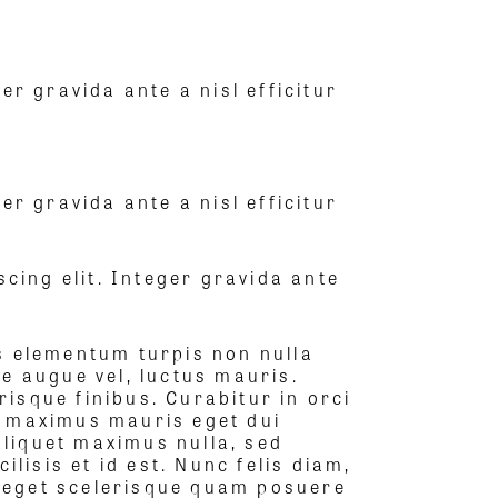
er gravida ante a nisl efficitur
er gravida ante a nisl efficitur
cing elit. Integer gravida ante
us elementum turpis non nulla
e augue vel, luctus mauris.
isque finibus. Curabitur in orci
n maximus mauris eget dui
liquet maximus nulla, sed
lisis et id est. Nunc felis diam,
o, eget scelerisque quam posuere